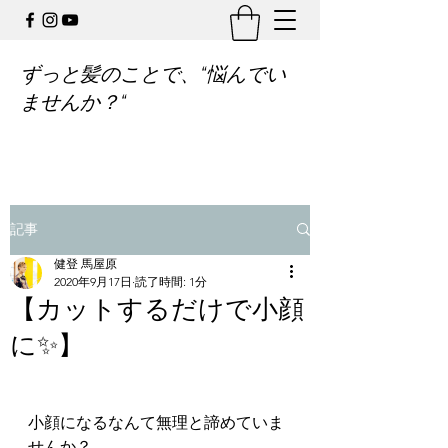
ずっと髪のことで、“悩んでい
ませんか？“
記事
健登 馬屋原
2020年9月17日
読了時間: 1分
【カットするだけで小顔
に✨】
小顔になるなんて無理と諦めていま
せんか？