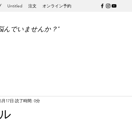
プ
Untitled
注文
オンライン予約
悩んでいませんか？“
年5月17日
読了時間: 0分
ル