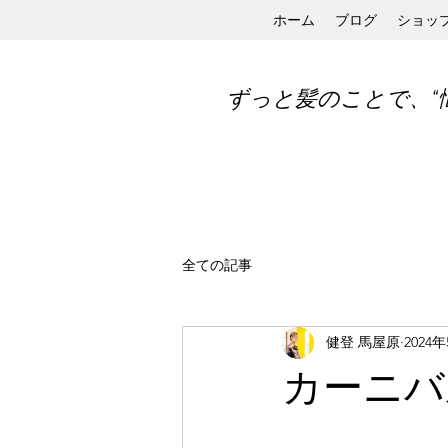
ホーム
ブログ
ショッ
ずっと髪のことで、“
全ての記事
健登 馬屋原
2024
カーニバ