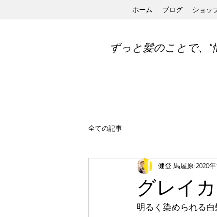
ホーム
ブログ
ショッ
ずっと髪のことで、“
全ての記事
健登 馬屋原
2020
グレイカラ
明るく染められる白