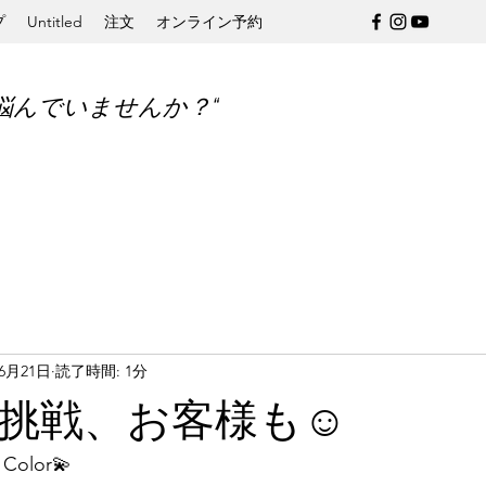
プ
Untitled
注文
オンライン予約
悩んでいませんか？“
年6月21日
読了時間: 1分
挑戦、お客様も☺️
olor💫