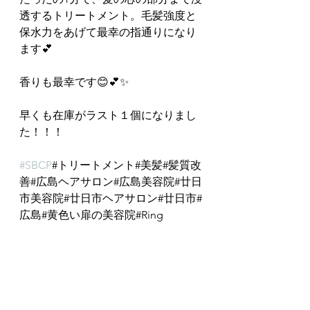
透するトリートメント。毛髪強度と
保水力をあげて最幸の指通りになり
ます💕
香りも最幸です😊💕✨
早くも在庫がラスト１個になりまし
た！！！
#SBCP
#トリートメント#美髪#髪質改
善#広島ヘアサロン#広島美容院#廿日
市美容院#廿日市ヘアサロン#廿日市#
広島#黄色い扉の美容院#Ring