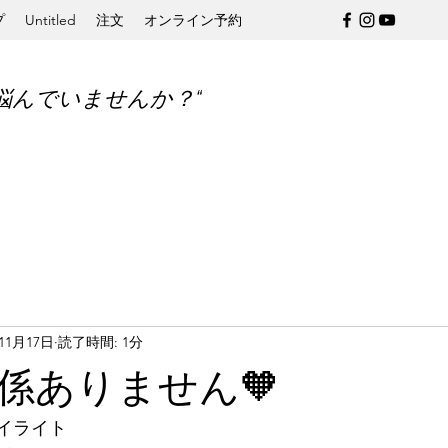
プ
Untitled
注文
オンライン予約
悩んでいませんか？“
年11月17日
読了時間: 1分
係ありません🧡
ハイライト