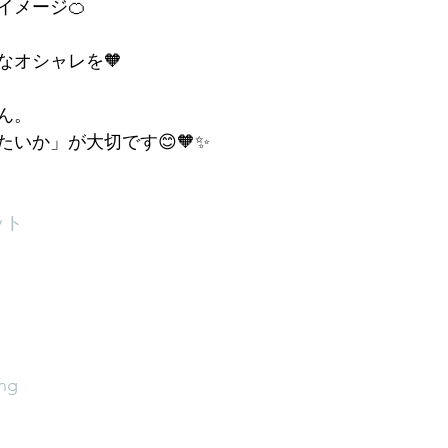
イメージ🍊
なオシャレを🧡
ん。
いか」が大切です😊🧡✨
ット
ng