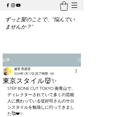
ずっと髪のことで、“悩んでい
ませんか？“
記事
健登 馬屋原
2024年1月17日
読了時間: 1分
東京スタイル👹✨
STEP BONE CUT TOKYO 南青山で、
ディレクターされていて多くの芸能
人に携わっている堤好司さんのサロ
ンスタイルを勉強しに行ってきまし
た🥰❤️✨