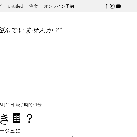
プ
Untitled
注文
オンライン予約
悩んでいませんか？“
年6月11日
読了時間: 1分
き🍫？
ージュに