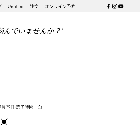
プ
Untitled
注文
オンライン予約
悩んでいませんか？“
年1月29日
読了時間: 1分
️