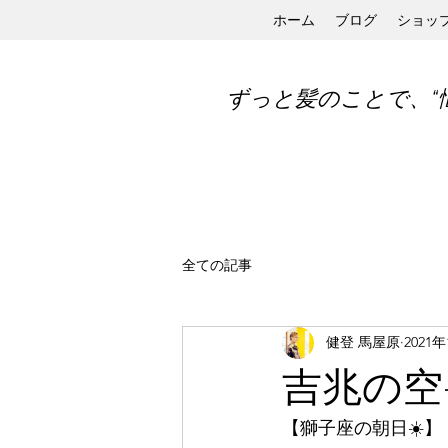
ホーム
ブログ
ショッ
ずっと髪のことで、“
全ての記事
健登 馬屋原
2021
吉兆の空☀
【獅子座の朝日☀️】