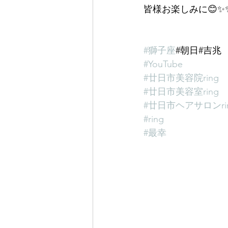
皆様お楽しみに😊✨
#獅子座
#朝日#吉兆
#YouTube
#廿日市美容院ring
#廿日市美容室ring
#廿日市ヘアサロンri
#ring
#最幸