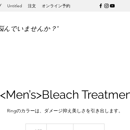
プ
Untitled
注文
オンライン予約
悩んでいませんか？“
r<Men’s>Bleach Treatm
Ringのカラーは、ダメージ抑え美しさを引き出します。
10,450
円